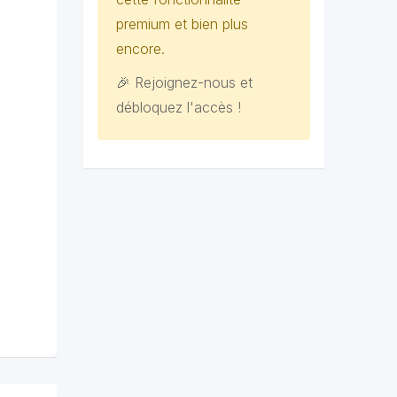
premium et bien plus
encore.
🎉 Rejoignez-nous et
débloquez l'accès !