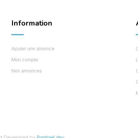
Information
Ajouter une annonce
Mon compte
L
Nos annonces
C
M
nd Developed by
Raphaël dev