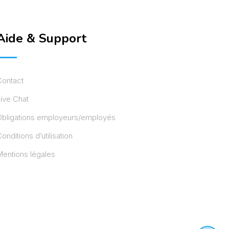
Aide & Support
Contact
ive Chat
Obligations employeurs/employés
onditions d’utilisation
entions légales