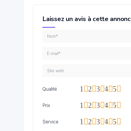
Laissez un avis à cette annon
1
2
3
4
5
Qualité
1
2
3
4
5
Prix
1
2
3
4
5
Service