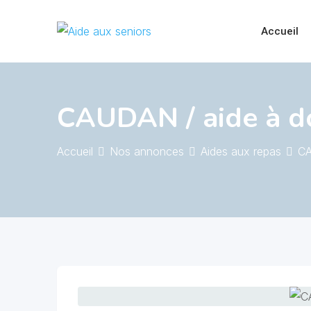
Skip
to
Accueil
content
CAUDAN / aide à d
Accueil
Nos annonces
Aides aux repas
CA