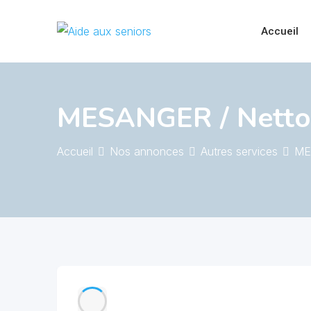
Skip
to
Accueil
content
MESANGER / Nettoy
Accueil
Nos annonces
Autres services
ME