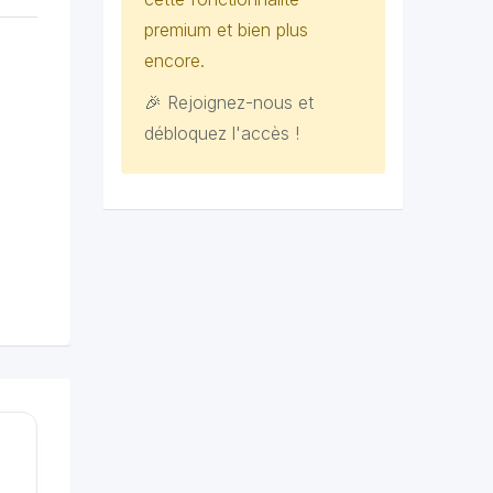
premium et bien plus
encore.
🎉 Rejoignez-nous et
débloquez l'accès !