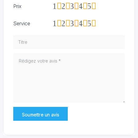
1
2
3
4
5
Prix
1
2
3
4
5
Service