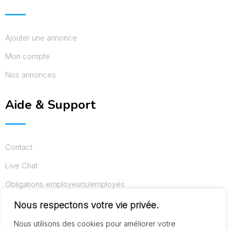
Ajouter une annonce
Mon compte
Nos annonces
Aide & Support
Contact
Live Chat
Obligations employeurs/employés
Conditions d’utilisation
Nous respectons votre vie privée.
Mentions légales
Nous utilisons des cookies pour améliorer votre