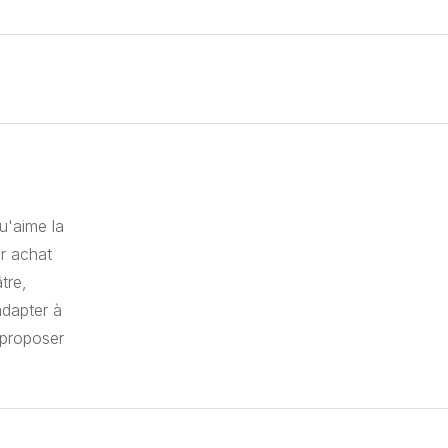
u'aime la
r achat
tre,
adapter à
 proposer