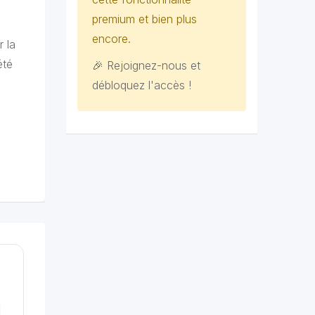
premium et bien plus
encore.
r la
été
🎉 Rejoignez-nous et
débloquez l'accès !