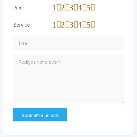
1
2
3
4
5
Prix
1
2
3
4
5
Service