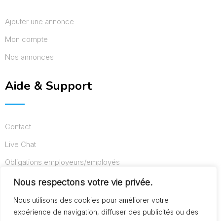
Ajouter une annonce
Mon compte
Nos annonces
Aide & Support
Contact
Live Chat
Obligations employeurs/employés
Conditions d’utilisation
Nous respectons votre vie privée.
Mentions légales
Nous utilisons des cookies pour améliorer votre
expérience de navigation, diffuser des publicités ou des