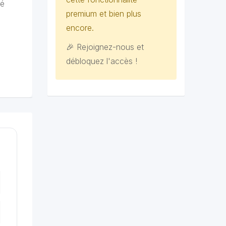
té
premium et bien plus
encore.
🎉 Rejoignez-nous et
débloquez l'accès !