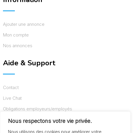
Ajouter une annonce
Mon compte
Nos annonces
Aide & Support
Contact
Live Chat
Obligations employeurs/employés
Conditions d’utilisation
Nous respectons votre vie privée.
Mentions légales
Nous utilisons des cookies pour améliorer votre