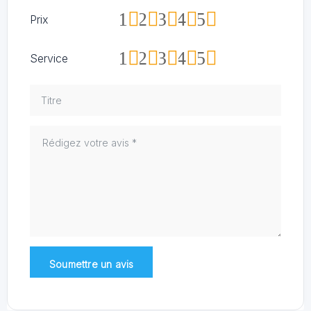
1
2
3
4
5
Prix
1
2
3
4
5
Service