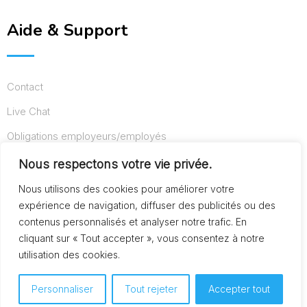
Aide & Support
Contact
Live Chat
Obligations employeurs/employés
Conditions d’utilisation
Nous respectons votre vie privée.
Mentions légales
Nous utilisons des cookies pour améliorer votre
expérience de navigation, diffuser des publicités ou des
contenus personnalisés et analyser notre trafic. En
cliquant sur « Tout accepter », vous consentez à notre
© Copyright AideAuxSeniors.fr 2024. Designed and
utilisation des cookies.
Developed by
Raphaël dev
Personnaliser
Tout rejeter
Accepter tout