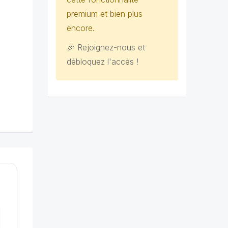
premium et bien plus
encore.
🎉 Rejoignez-nous et
débloquez l'accès !