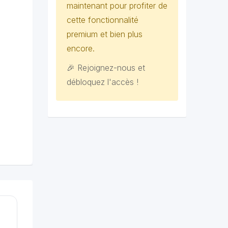
maintenant pour profiter de
cette fonctionnalité
premium et bien plus
encore.
🎉 Rejoignez-nous et
débloquez l'accès !