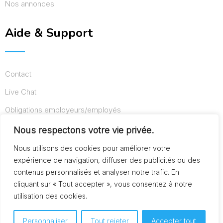
Nos annonces
Aide & Support
Contact
Live Chat
Obligations employeurs/employés
Conditions d’utilisation
Nous respectons votre vie privée.
Mentions légales
Nous utilisons des cookies pour améliorer votre
expérience de navigation, diffuser des publicités ou des
contenus personnalisés et analyser notre trafic. En
cliquant sur « Tout accepter », vous consentez à notre
© Copyright AideAuxSeniors.fr 2024. Designed and
utilisation des cookies.
Developed by
Raphaël dev
Personnaliser
Tout rejeter
Accepter tout