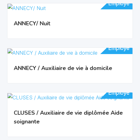
Employé
Employé
ANNECY/ Nuit
Employé
Employé
ANNECY / Auxiliaire de vie à domicile
Employé
Employé
CLUSES / Auxiliaire de vie diplômée Aide
soignante