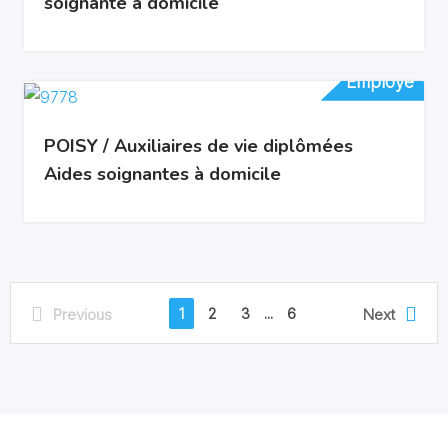
soignante à domicile
Employé
Employé
POISY / Auxiliaires de vie diplômées
Aides soignantes à domicile
1
2
3
...
6
Previous
Next