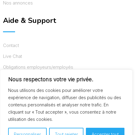
Nos annonces
Aide & Support
Contact
Live Chat
Obligations employeurs/employés
Conditions d’utilisation
Nous respectons votre vie privée.
Mentions légales
Nous utilisons des cookies pour améliorer votre
expérience de navigation, diffuser des publicités ou des
contenus personnalisés et analyser notre trafic. En
cliquant sur « Tout accepter », vous consentez à notre
© Copyright AideAuxSeniors.fr 2024. Designed and
utilisation des cookies.
Developed by
Raphaël dev
Personnaliser
Tout rejeter
Accepter tout