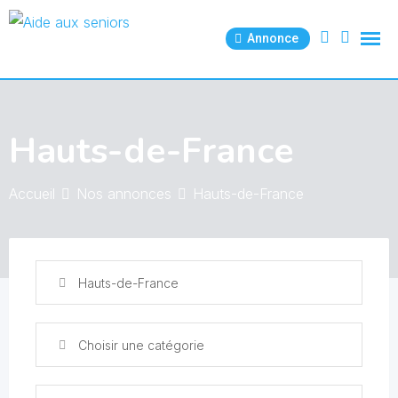
Skip
to
Annonce
content
Hauts-de-France
Accueil
Nos annonces
Hauts-de-France
Hauts-de-France
Choisir une catégorie