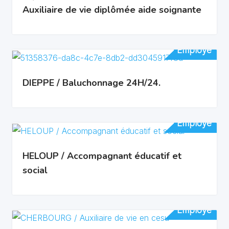
Auxiliaire de vie diplômée aide soignante
Employé
Employé
DIEPPE / Baluchonnage 24H/24.
Employé
Employé
HELOUP / Accompagnant éducatif et
social
Employé
Employé