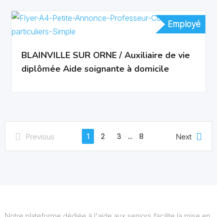
Employé
Employé
BLAINVILLE SUR ORNE / Auxiliaire de vie
diplômée Aide soignante à domicile
1
2
3
...
8
Previous
Next
Notre plateforme dédiée à l'aide aux seniors facilite la mise en