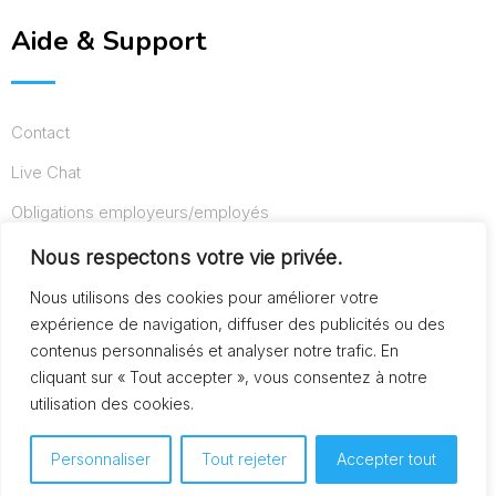
Aide & Support
Contact
Live Chat
Obligations employeurs/employés
Conditions d’utilisation
Nous respectons votre vie privée.
Mentions légales
Nous utilisons des cookies pour améliorer votre
expérience de navigation, diffuser des publicités ou des
contenus personnalisés et analyser notre trafic. En
cliquant sur « Tout accepter », vous consentez à notre
© Copyright AideAuxSeniors.fr 2024. Designed and
utilisation des cookies.
Developed by
Raphaël dev
Personnaliser
Tout rejeter
Accepter tout