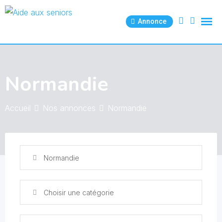
Skip
to
Annonce
content
Normandie
Accueil
Nos annonces
Normandie
Normandie
Choisir une catégorie