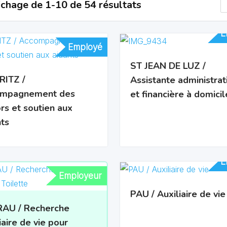
ichage de 1-10 de 54 résultats
E
E
Employé
Employé
ST JEAN DE LUZ /
RITZ /
Assistante administrat
mpagnement des
et financière à domicil
rs et soutien aux
nts
E
E
Employeur
Employeur
PAU / Auxiliaire de vie
AU / Recherche
iaire de vie pour