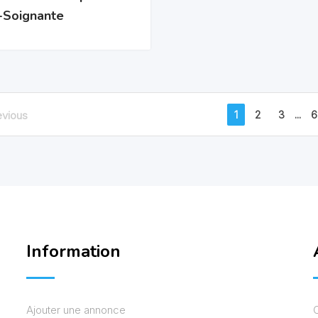
-Soignante
1
2
3
...
6
evious
Information
Ajouter une annonce