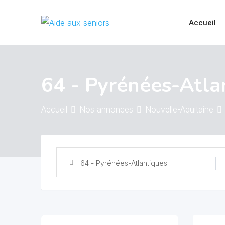
Skip
to
Accueil
content
64 - Pyrénées-Atla
Accueil
Nos annonces
Nouvelle-Aquitaine
64 - Pyrénées-Atlantiques