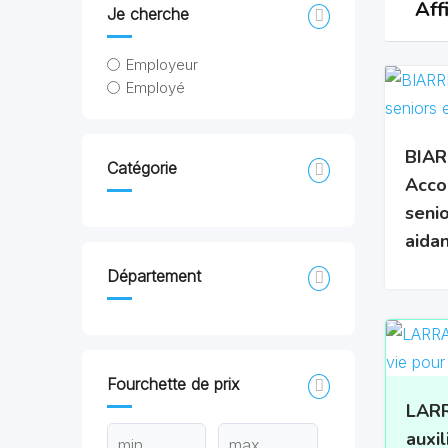
Aff
Je cherche
Employeur
Employé
BIAR
Catégorie
Acco
senio
aida
Département
Fourchette de prix
LARR
auxil