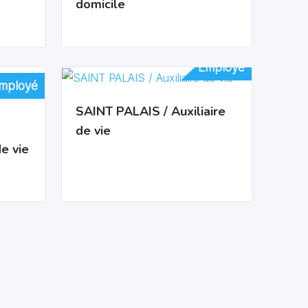
domicile
Employé
Employé
mployé
mployé
SAINT PALAIS / Auxiliaire
de vie
e vie