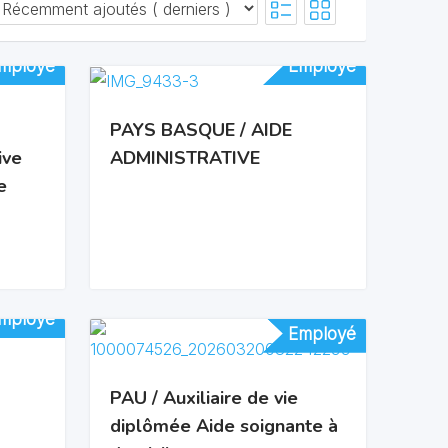
mployé
mployé
Employé
Employé
PAYS BASQUE / AIDE
ive
ADMINISTRATIVE
e
mployé
mployé
Employé
Employé
PAU / Auxiliaire de vie
diplômée Aide soignante à