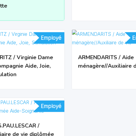
tte
Employé
Employé
E
E
RITZ / Virginie Dame
ARMENDARITS / Aide
ompagnie Aide, Joie,
ménagère//Auxiliaire d
ulation
Employé
Employé
.PAU.LESCAR /
iaire de vie diplômée