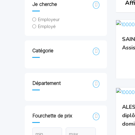
Aff
Je cherche
Employeur
Employé
SAIN
Assis
Catégorie
Département
ALES 
dipl
Fourchette de prix
domi