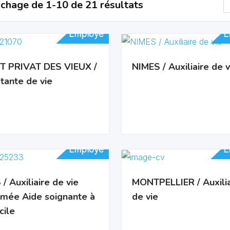
ichage de 1-10 de 21 résultats
Employé
Employé
E
E
T PRIVAT DES VIEUX /
NIMES / Auxiliaire de v
tante de vie
Employé
Employé
E
E
/ Auxiliaire de vie
MONTPELLIER / Auxilia
ômée Aide soignante à
de vie
cile