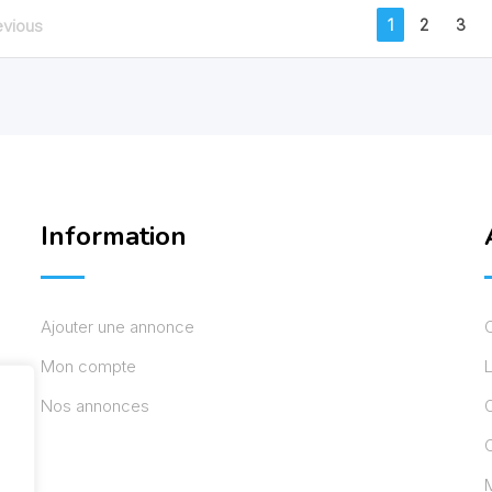
1
2
3
evious
Information
Ajouter une annonce
Mon compte
L
Nos annonces
C
M