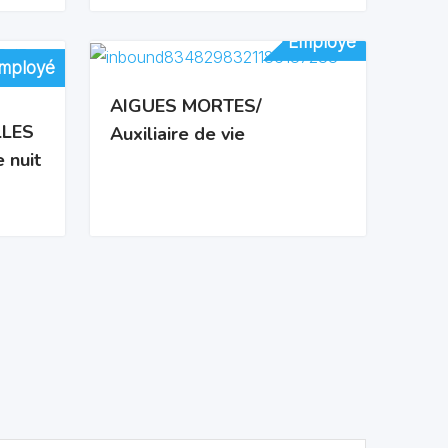
Employé
Employé
mployé
mployé
AIGUES MORTES/
LLES
Auxiliaire de vie
 nuit