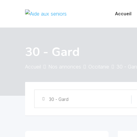
Skip
to
Accueil
content
30 - Gard
Accueil
Nos annonces
Occitanie
30 - Gar
30 - Gard