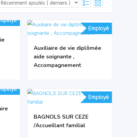
mployé
mployé
Employé
Employé
ie
Auxiliaire de vie diplômée
aide soignante ,
Accompagnement
mployé
mployé
Employé
Employé
ire
BAGNOLS SUR CEZE
/Accueillant familial