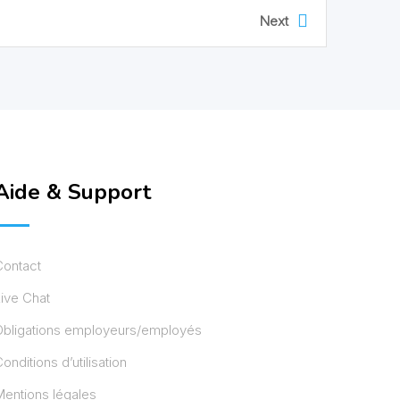
Next
Aide & Support
Contact
ive Chat
Obligations employeurs/employés
onditions d’utilisation
entions légales