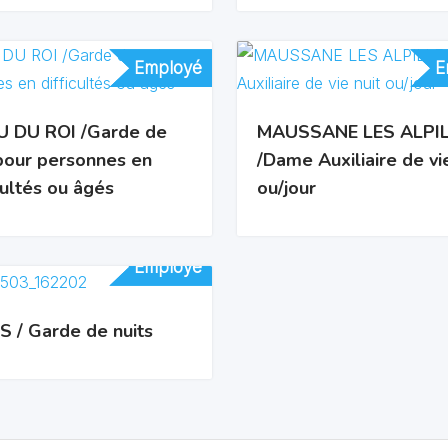
Employé
Employé
E
E
 DU ROI /Garde de
MAUSSANE LES ALPI
 pour personnes en
/Dame Auxiliaire de vie
cultés ou âgés
ou/jour
Employé
Employé
S / Garde de nuits