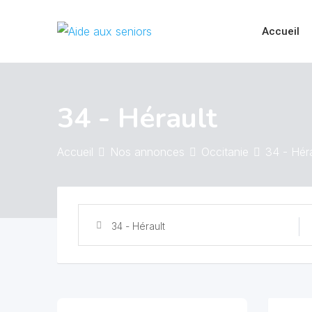
Skip
to
Accueil
content
34 - Hérault
Accueil
Nos annonces
Occitanie
34 - Héra
34 - Hérault