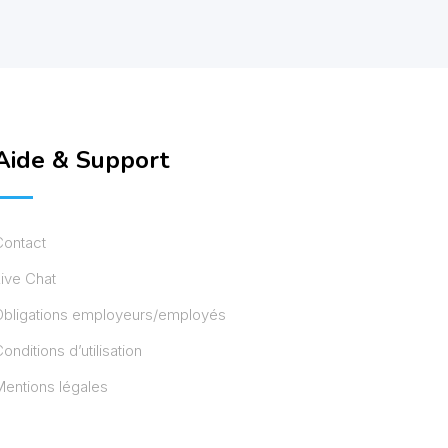
Aide & Support
Contact
ive Chat
Obligations employeurs/employés
onditions d’utilisation
entions légales