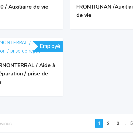
 / Auxiliaire de vie
FRONTIGNAN /Auxiliai
de vie
Employé
Employé
NONTERRAL / Aide à
éparation / prise de
s
1
2
3
...
5
evious