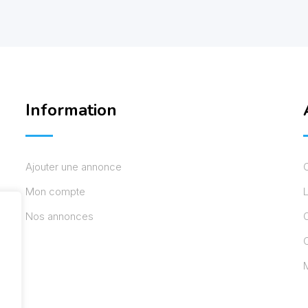
Information
Ajouter une annonce
Mon compte
L
Nos annonces
C
M