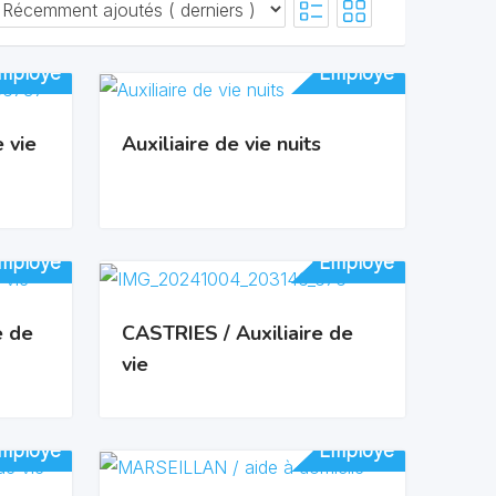
mployé
mployé
Employé
Employé
e vie
Auxiliaire de vie nuits
mployé
mployé
Employé
Employé
e de
CASTRIES / Auxiliaire de
vie
mployé
mployé
Employé
Employé