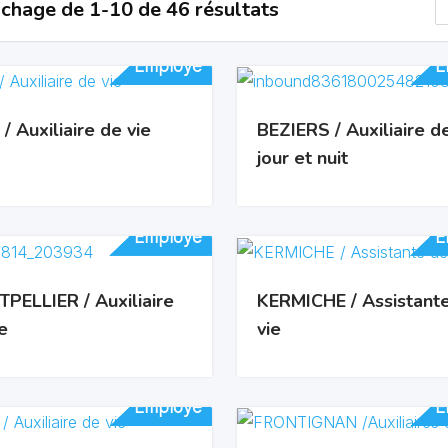
ichage de 1-10 de 46 résultats
Employé
Employé
E
E
/ Auxiliaire de vie
BEZIERS / Auxiliaire d
jour et nuit
Employé
Employé
E
E
PELLIER / Auxiliaire
KERMICHE / Assistant
e
vie
Employé
Employé
E
E