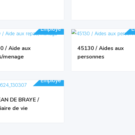
Employé
Employé
E
E
0 / Aide aux
45130 / Aides aux
s/menage
personnes
Employé
Employé
EAN DE BRAYE /
iaire de vie