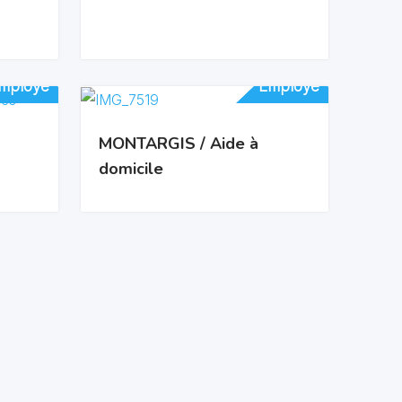
mployé
mployé
Employé
Employé
MONTARGIS / Aide à
domicile