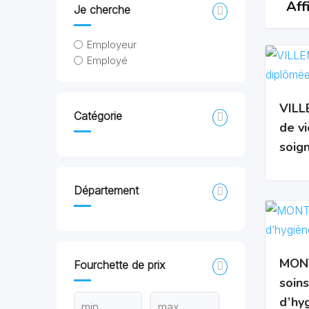
Aff
Je cherche
Employeur
Employé
VILL
Catégorie
de v
soig
Département
MONT
Fourchette de prix
soins
d’hy