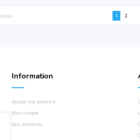
1
2
evious
Information
Ajouter une annonce
Mon compte
L
Nos annonces
C