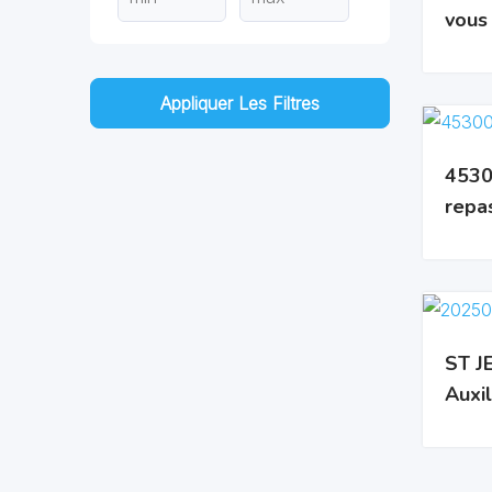
vous
Appliquer Les Filtres
4530
repa
ST J
Auxil