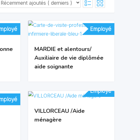
mployé
mployé
Employé
Employé
sonne
MARDIE et alentours/
Auxiliaire de vie diplômée
aide soignante
Employé
Employé
mployé
mployé
VILLORCEAU /Aide
ménagère