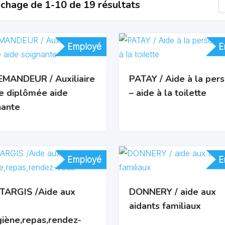
ichage de 1-10 de 19 résultats
Employé
Employé
E
E
EMANDEUR / Auxiliaire
PATAY / Aide à la per
ie diplômée aide
– aide à la toilette
nante
Employé
Employé
E
E
ARGIS /Aide aux
DONNERY / aide aux
aidants familiaux
giène,repas,rendez-