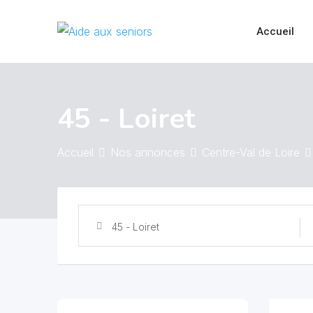
Skip
to
Accueil
content
45 - Loiret
Accueil
Nos annonces
Centre-Val de Loire
45 - Loiret