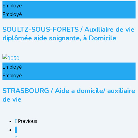
Employé
Employé
SOULTZ-SOUS-FORETS / Auxiliaire de vie
diplômée aide soignante, à Domicile
Employé
Employé
STRASBOURG / Aide a domicile/ auxiliaire
de vie
Previous
1