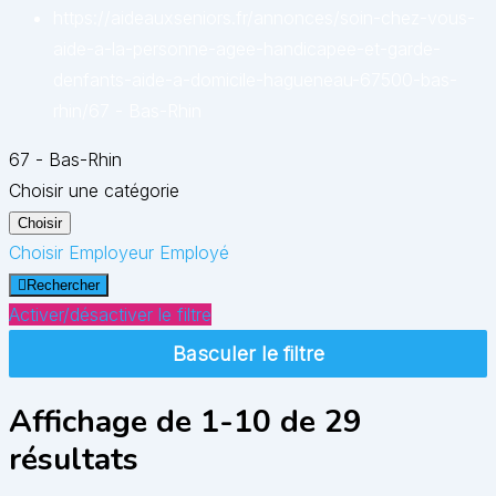
https://aideauxseniors.fr/annonces/soin-chez-vous-
aide-a-la-personne-agee-handicapee-et-garde-
denfants-aide-a-domicile-hagueneau-67500-bas-
rhin/
67 - Bas-Rhin
67 - Bas-Rhin
Choisir une catégorie
Choisir
Choisir
Employeur
Employé
Rechercher
Activer/désactiver le filtre
Basculer le filtre
Affichage de 1-10 de 29
résultats