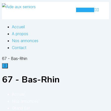
Skip
Annonce
to
content
Accueil
A propos
Nos annonces
Contact
67 - Bas-Rhin
67 - Bas-Rhin
Accueil
Nos annonces
Grand Est