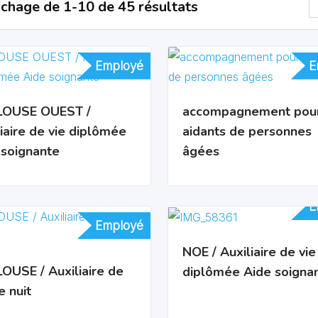
ichage de 1-10 de 45 résultats
Employé
Employé
E
E
OUSE OUEST /
accompagnement pour
iaire de vie diplômée
aidants de personnes
 soignante
âgées
E
E
Employé
Employé
NOE / Auxiliaire de vie
OUSE / Auxiliaire de
diplômée Aide soigna
e nuit