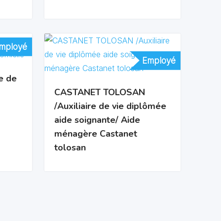
mployé
mployé
Employé
Employé
e de
CASTANET TOLOSAN
/Auxiliaire de vie diplômée
aide soignante/ Aide
ménagère Castanet
tolosan