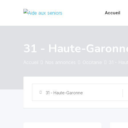
Skip
to
Accueil
content
31 - Haute-Garonn
Accueil
Nos annonces
Occitanie
31 - Hau
31 - Haute-Garonne