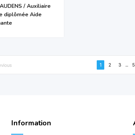
AUDENS / Auxiliaire
ie diplômée Aide
nante
1
2
3
...
5
evious
Information