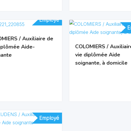
Employé
Employé
E
E
MIERS / Auxiliaire de
COLOMIERS / Auxiliair
diplômée Aide-
vie diplômée Aide
nante
soignante, à domicile
Employé
Employé