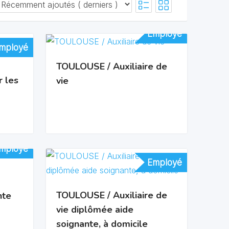
Employé
Employé
mployé
mployé
TOULOUSE / Auxiliaire de
 les
vie
mployé
mployé
Employé
Employé
TOULOUSE / Auxiliaire de
nte
vie diplômée aide
soignante, à domicile